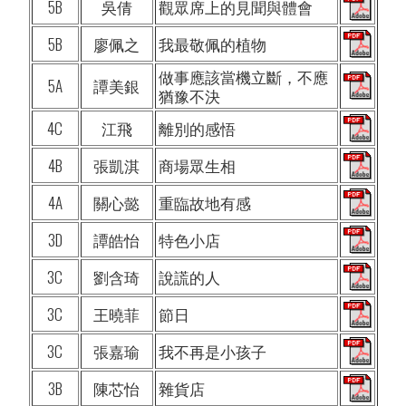
5B
吳倩
觀眾席上的見聞與體會
5B
廖佩之
我最敬佩的植物
做事應該當機立斷，不應
5A
譚美銀
猶豫不決
4C
江飛
離別的感悟
4B
張凱淇
商場眾生相
4A
關心懿
重臨故地有感
3D
譚皓怡
特色小店
3C
劉含琦
說謊的人
3C
王曉菲
節日
3C
張嘉瑜
我不再是小孩子
3B
陳芯怡
雜貨店