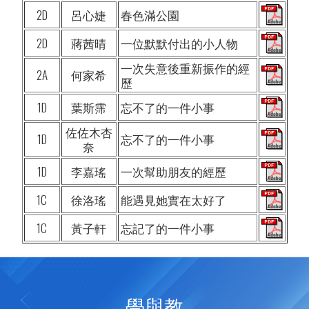
2D
呂心婕
春色滿公園
2D
蔣茜晴
一位默默付出的小人物
一次失意後重新振作的經
2A
何家希
歷
1D
葉斯霈
忘不了的一件小事
佐佐木杏
1D
忘不了的一件小事
奈
1D
李嘉瑤
一次幫助朋友的經歷
1C
徐洛瑤
能遇見她實在太好了
1C
黃子軒
忘記了的一件小事
學與教