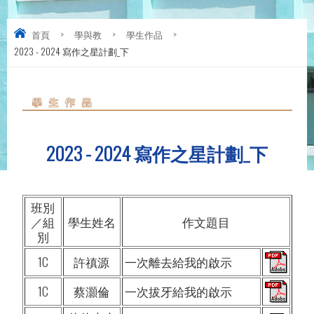
首頁
>
學與教
>
學生作品
>
2023 - 2024 寫作之星計劃_下
2023 - 2024 寫作之星計劃_下
班別
／組
學生姓名
作文題目
別
1C
許禛源
一次離去給我的啟示
1C
蔡灝倫
一次拔牙給我的啟示