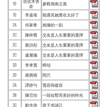
佐佐木杏
1D
參觀嶺南之風
奈
1D
李嘉瑤
能遇見她實在太好了
2A
何家希
相擁的一刻
2C
陳梓喬
交友是人生重要的選擇
2C
蔡詩彤
交友是人生重要的選擇
2C
盧麗儀
交友是人生重要的選擇
2D
李孝寬
蟬頌
2D
蔣茜晴
間尺
3A
譚婷勻
寬容與縱容
3B
陳芯怡
一段短暫而美好的時光
3C
劉含琦
君子求諸己