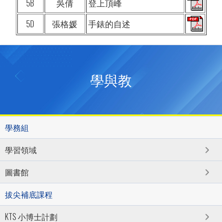
5B
吳倩
登上頂峰
5D
張格媛
手錶的自述
學與教
學務組
學習領域
圖書館
拔尖補底課程
KTS 小博士計劃