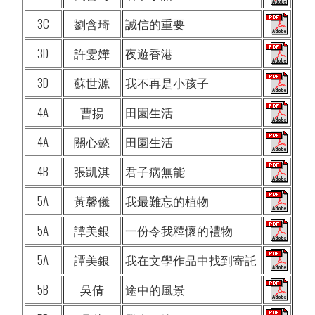
3C
劉含琦
誠信的重要
3D
許雯嬅
夜遊香港
3D
蘇世源
我不再是小孩子
4A
曹揚
田園生活
4A
關心懿
田園生活
4B
張凱淇
君子病無能
5A
黃馨儀
我最難忘的植物
5A
譚美銀
一份令我釋懷的禮物
5A
譚美銀
我在文學作品中找到寄託
5B
吳倩
途中的風景