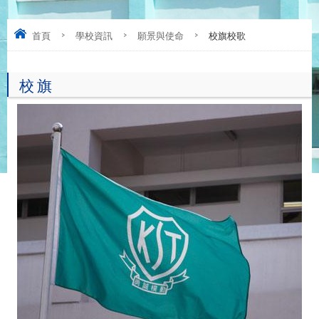
首頁
>
學校資訊
>
願景與使命
>
校旗校歌
校 旗