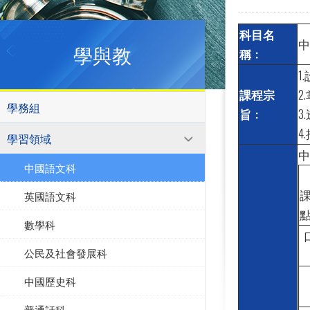
科目名
中
學與教
稱﹕
1
課程宗
2
學務組
旨﹕
3
4
學習領域
中
中國語文科
英國語文科
數學科
公民及社會發展科
中國歷史科
普通話科