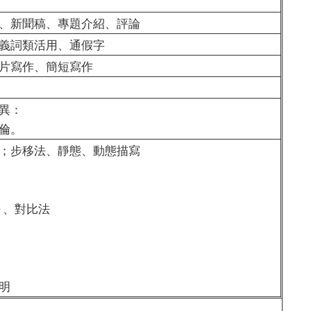
、新聞稿、專題介紹、評論
義詞類活用、通假字
片寫作、簡短寫作
異：
倫。
；步移法、靜態、動態描寫
 、對比法
明