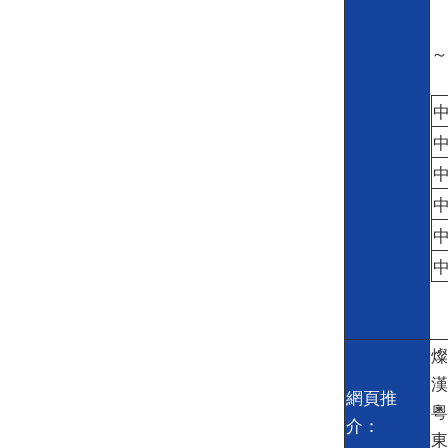
～
燦
漢
網頁推
粵
介：
東