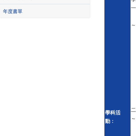
一
年度書單
～
二
學科活
～
動﹕