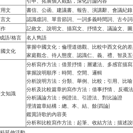
引申、拓展個人觀點，深化討論內容
實用文
書信、公函、建議書、報告、演講辭、會議紀錄
文言文
認識虛詞、單音節詞、一詞多義時間詞、古今詞
寫作
記敘文、說明文、描寫文、抒情文、議論文、圖
成語/格言
名人雋語
掌握中國文化：倫理道德觀、比較中西文化的差
中國文化
家庭觀念、待人態度、認識仁、義、禮、智及五
分析寫作方法：借景抒情；層遞法、多感官描寫
掌握說明順序：時間、空間、邏輯
分析說明方法：分類、舉例、比較；引用、比喻
分析及比較篇章的寫作方法：借事抒情 、反襯法
語文知識
分析議論方法：例證法、引證法、對比論證
理清篇章結構：總、本、結、餘(四論)
鑑賞詩歌的內容美
分析和比較寫作方法：起筆、收結方法；描述說
科延伸活動