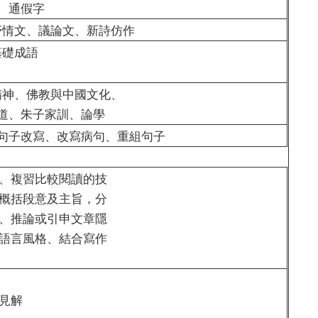
、通假字
抒情文、議論文、新詩仿作
基礎成語
精神、佛教與中國文化、
道、朱子家訓、論學
句子改寫、改寫病句、重組句子
、複習比較閱讀的技
概括段意及主旨，分
、推論或引申文章隱
語言風格、結合寫作
見解