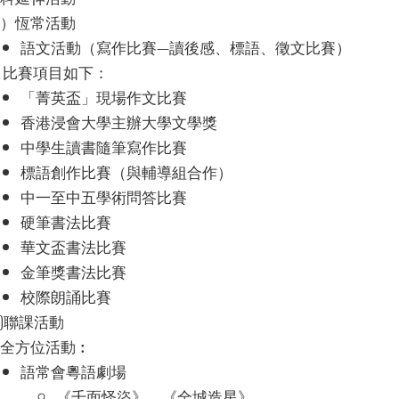
）恆常活動
語文活動（寫作比賽—讀後感、標語、徵文比賽）
 比賽項目如下：
「菁英盃」現場作文比賽
香港浸會大學主辦大學文學獎
中學生讀書隨筆寫作比賽
標語創作比賽（與輔導組合作）
中一至中五學術問答比賽
硬筆書法比賽
華文盃書法比賽
金筆獎書法比賽
校際朗誦比賽
)聯課活動
全方位活動︰
語常會粵語劇場
《千面怪盜》、《全城造星》