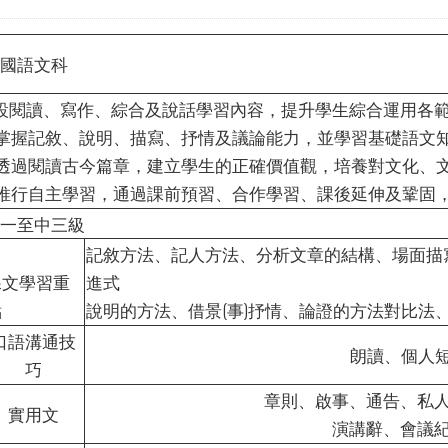
國語文科
.設閱讀、寫作、綜合及說話學習內容，提升學生綜合運用各
.掌握記敘、說明、描寫、抒情及議論能力，並學習基礎語文
.透過閱讀古今篇章，建立學生的正確價值觀，培養對文化、
.推行自主學習，通過課前預習、合作學習、課後延伸及鞏固
一至中三級
記敘方法、記人方法、分析文章的結構、場面描
課文學習重
進式
點
說明的方法、借景(事)抒情、論證的方法對比法
口語溝通技
朗讀、個人短講
巧
章則、啟事、通告、私
實用文
演講辭、會議