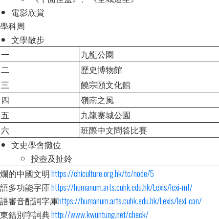
電影欣賞
學科周
文學散步
中一
九龍公園
中二
歷史博物館
中三
饒宗頤文化館
中四
嶺南之風
中五
九龍寨城公園
中六
班際中文問答比賽
文史學會攤位
投壺及扯鈴
爛的中國文明
https://chiculture.org.hk/tc/node/5
語多功能字庫
https://humanum.arts.cuhk.edu.hk/Lexis/lexi-mf/
語審音配詞字庫
https://humanum.arts.cuhk.edu.hk/Lexis/lexi-can/
東錯別字詞典
http://www.kwuntung.net/check/