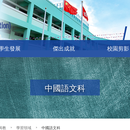
ion)
學生發展
傑出成就
校園剪影
中國語文科
與教
>
學習領域
>
中國語文科