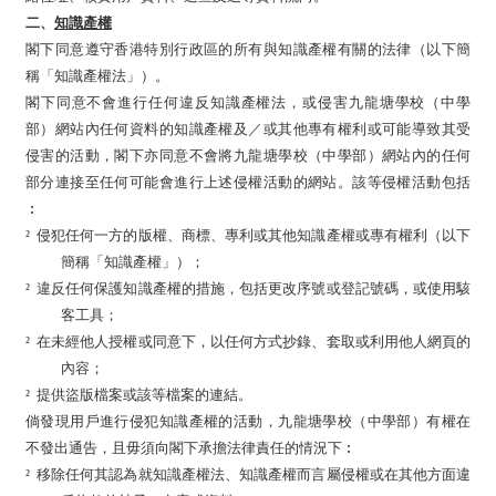
二、
知識產權
閣下同意遵守香港特別行政區的所有與知識產權有關的法律（以下簡
稱「知識產權法」）。
閣下同意不會進行任何違反知識產權法，或侵害九龍塘學校（中學
部）網站內任何資料的知識產權及／或其他專有權利或
可能
導致其受
侵害的活動，閣下亦同意不會將九龍塘學校（中學部）
網站內
的任何
部分連接至任何可能會進行上述侵權活動的網站。該等侵權活動包括
︰
²
侵犯任何
一
方的版權、商標、專利或其他知識產權或專有權利（以下
簡稱「知識產權」）；
²
違反任何保護知識產權的措施，包括更改序號或登記號碼，或使用駭
客工具；
²
在未經他人授權或同意下，以任何方式抄錄、套取或利用他人網頁的
內容；
²
提供盜版檔案或該等檔案的連結。
倘發現用戶進行侵犯知識產權的活動，九龍塘學校（中學部）有權在
不發出通告，且毋須向閣下承擔法律責任的情況下︰
²
移除任何其認為就知識產權法、知識產權而言屬侵權或在其他方面違