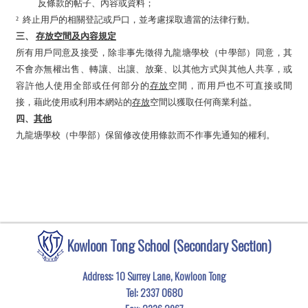
反條款的帖子、內容或資料；
²
終止用戶的相關登記或戶口，並考慮採取適當的法律行動。
三、
存放空間及內容規定
所有用戶同意及接受，除非事先徵得九龍塘學校（中學部）同意，其
不會亦無權出售、轉讓、出讓、放棄、以其他方式與其他人共享，或
容許他人使用全部或任何部分的
存放
空間，而用戶也不可直接或間
接，藉此使用或利用本網站的
存放
空間
以獲取任何商業利益
。
四、
其他
九龍塘學校（中學部）保留修改使用條款而不作事先通知的權利。
Kowloon Tong School (Secondary Section)
Address: 10 Surrey Lane, Kowloon Tong
Tel:
2337 0680