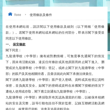
Home
>
使用條款及條件
在使用本網站前，請詳閱以下使用條款及細則（以下簡稱「使用條
款」）。若閣下使用本網站或本網站的任何部分，即表示閣下接受
並
同意以下使用條款。
一、
保安條款
閣下同意︰
九龍塘學校（中學部）擁有絕對酌情權，可無需事先通閣下的情況
下，因未有活動紀錄、違反任何條款或其他原因而終止閣下進入、瀏
覽或於九龍塘學校（中學部）登記，或終止閣下於九龍塘學校（中學
部）的賬戶及其他相關
待遇
，且毋須就此向閣下承擔法律責任。
閣下須將九龍塘學校（中學部）賬戶登入密碼、資料或其他登記資料
保密，並負責其安全。如閣下的密碼或資料在未獲閣下授權的情況下
遭他人使用或存取，閣下應立刻通知九龍塘學校（中學部）。
九龍塘學校（中學部）將採取所有其認為適當的行動，以確保本校
網
站
的安全及完整，該等行動包括但不限於監察、記錄互聯網活動及網
絡位址、核實用戶資料、追查及追尋資料流向。