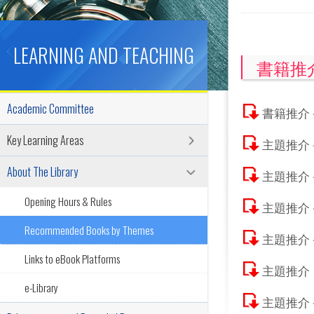
LEARNING AND TEACHING
書籍推
Academic Committee
書籍推介
Key Learning Areas
主題推介－ 
About The Library
主題推介
Opening Hours & Rules
主題推介
Recommended Books by Themes
主題推介
Links to eBook Platforms
主題推介
e-Library
主題推介