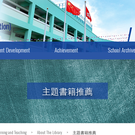
ion)
ent Development
Achievement
School Archiv
主題書籍推薦
rning and Teaching
>
About The Library
>
主題書籍推薦