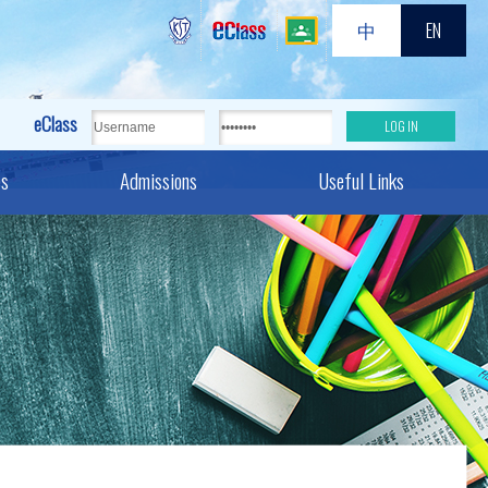
中
EN
eClass
es
Admissions
Useful Links