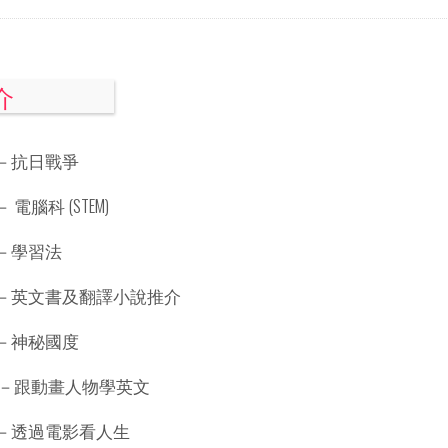
介
－抗日戰爭
電腦科 (STEM)
－學習法
－英文書及翻譯小說推介
－神秘國度
 －跟動畫人物學英文
－透過電影看人生