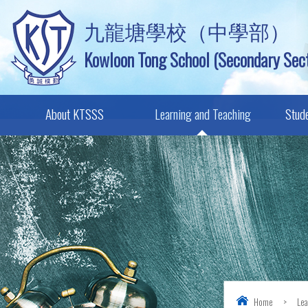
九龍塘學校（中學部）
Kowloon Tong School (Secondary Sect
About KTSSS
Learning and Teaching
Stud
Home
>
Lea