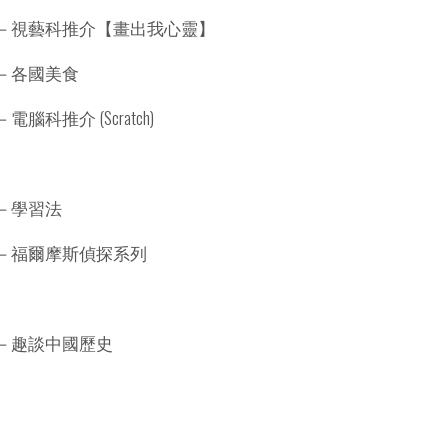
－視藝科推介【畫出我心靈】
－各國美食
腦科推介 (Scratch)
－學習法
－福爾摩斯偵探系列
－趣談中國歷史