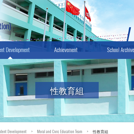
ion)
ent Development
Achievement
School Archiv
性教育組
udent Development
>
Moral and Civic Education Team
>
性教育組