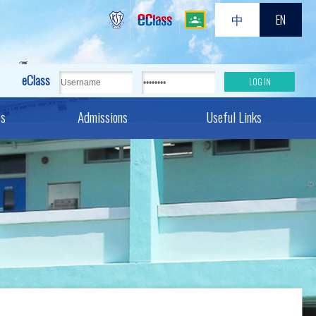
中
EN
eClass
es
Admissions
Useful Links