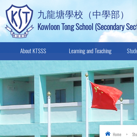
九龍塘學校（中學部）
Kowloon Tong School (Secondary Sect
About KTSSS
Learning and Teaching
Stud
Home
>
St