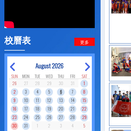
校曆表
更多
August 2026
SUN
MON
TUE
WED
THU
FRI
SAT
26
27
28
29
30
31
1
2
3
4
5
6
7
8
9
10
11
12
13
14
15
16
17
18
19
20
21
22
23
24
25
26
27
28
29
30
31
1
2
3
4
5