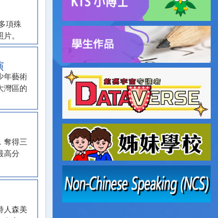
多項殊
照片。
演
少年藝術
大灣區的
，奪得三
最高分
。
持人森美