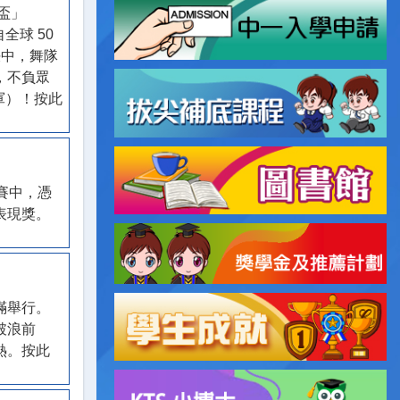
盃」
全球 50 
決中，舞隊
，不負眾
冠軍）！按此
賽中，憑
表現獎。
滿舉行。
破浪前
熱。按此