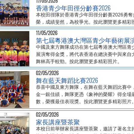
17/05/2026
香港青少年田徑分齡賽2026
本校田徑隊於香港青少年田徑分齡賽2026勇奪
榮，成績斐然，為校爭光。按此瀏覽更多精彩
11/05/2026
第七屆粵港澳大灣區青少年藝術展
中國及東方舞隊成功在第七屆粵港澳大灣區青
展演奪得金獎，將代表香港在總決賽中與來自
舞林高手較勁。按此瀏覽更多精彩照片。
02/05/2026
舞在藍天舞蹈比賽2026
恭喜中國及東方舞隊，在舞在藍天舞蹈比賽中
金一銀佳績，舞隊更憑《象神的榮耀》得全場
數，榮獲最佳表現獎。按此瀏覽更多精彩照片
02/05/2026
家長講座暨茶聚
本校日前舉辦家長講座暨茶聚，邀請了著名主